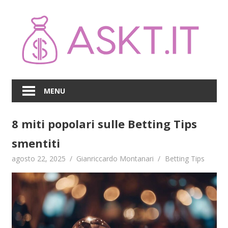
Skip
to
content
MENU
8 miti popolari sulle Betting Tips
smentiti
agosto 22, 2025
Gianriccardo Montanari
Betting Tips