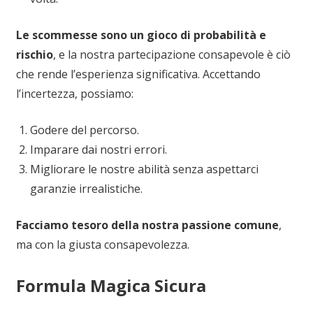
Le scommesse sono un gioco di probabilità e
rischio
, e la nostra partecipazione consapevole è ciò
che rende l’esperienza significativa. Accettando
l’incertezza, possiamo:
Godere del percorso.
Imparare dai nostri errori.
Migliorare le nostre abilità senza aspettarci
garanzie irrealistiche.
Facciamo tesoro della nostra passione comune
,
ma con la giusta consapevolezza.
Formula Magica Sicura