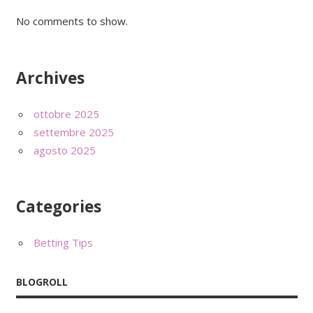
No comments to show.
Archives
ottobre 2025
settembre 2025
agosto 2025
Categories
Betting Tips
BLOGROLL