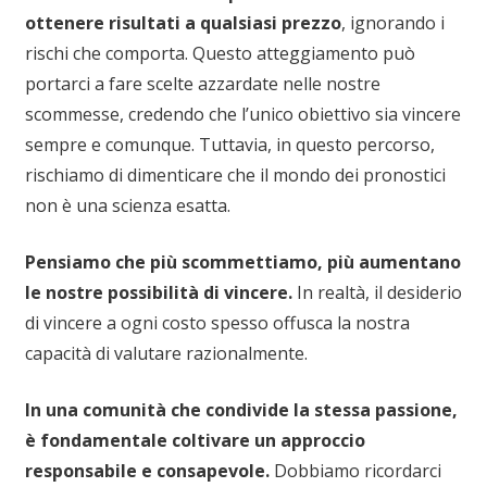
ottenere risultati a qualsiasi prezzo
, ignorando i
rischi che comporta. Questo atteggiamento può
portarci a fare scelte azzardate nelle nostre
scommesse, credendo che l’unico obiettivo sia vincere
sempre e comunque. Tuttavia, in questo percorso,
rischiamo di dimenticare che il mondo dei pronostici
non è una scienza esatta.
Pensiamo che più scommettiamo, più aumentano
le nostre possibilità di vincere.
In realtà, il desiderio
di vincere a ogni costo spesso offusca la nostra
capacità di valutare razionalmente.
In una comunità che condivide la stessa passione,
è fondamentale coltivare un approccio
responsabile e consapevole.
Dobbiamo ricordarci