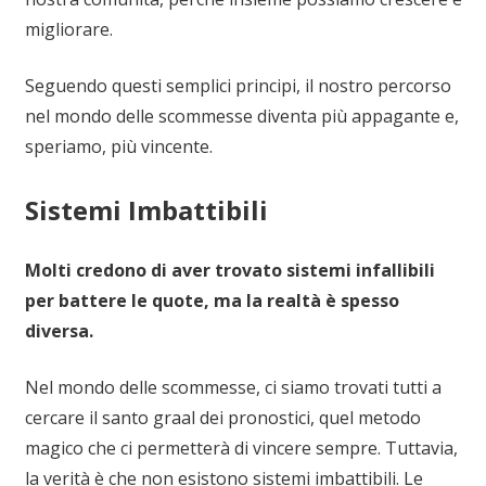
migliorare.
Seguendo questi semplici principi, il nostro percorso
nel mondo delle scommesse diventa più appagante e,
speriamo, più vincente.
Sistemi Imbattibili
Molti credono di aver trovato sistemi infallibili
per battere le quote, ma la realtà è spesso
diversa.
Nel mondo delle scommesse, ci siamo trovati tutti a
cercare il santo graal dei pronostici, quel metodo
magico che ci permetterà di vincere sempre. Tuttavia,
la verità è che non esistono sistemi imbattibili. Le