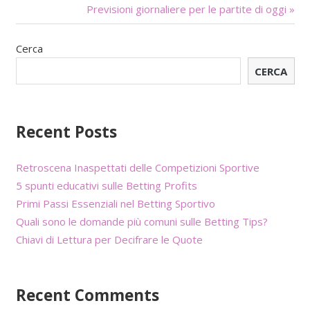
Previsioni giornaliere per le partite di oggi »
articoli
Cerca
CERCA
Recent Posts
Retroscena Inaspettati delle Competizioni Sportive
5 spunti educativi sulle Betting Profits
Primi Passi Essenziali nel Betting Sportivo
Quali sono le domande più comuni sulle Betting Tips?
Chiavi di Lettura per Decifrare le Quote
Recent Comments