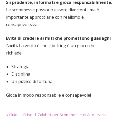
Sii prudente, informati e gioca responsabilmente.
Le scommesse possono essere divertenti, ma è
importante approcciarle con realismo e
consapevolezza.
Evita di credere ai miti che promettono guadagni
facili.
La verità è che il betting è un gioco che
richiede:
Strategia
Disciplina
Un pizzico di fortuna
Gioca in modo responsabile e consapevole!
Navigazione
« Guida all’Uso di Zulubet per Scommesse di Alto Livello