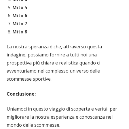
Mito 5
Mito 6
Mito 7
Mito 8
La nostra speranza è che, attraverso questa
indagine, possiamo fornire a tutti noi una
prospettiva più chiara e realistica quando ci
avventuriamo nel complesso universo delle
scommesse sportive.
Conclusione:
Uniamoci in questo viaggio di scoperta e verità, per
migliorare la nostra esperienza e conoscenza nel
mondo delle scommesse.