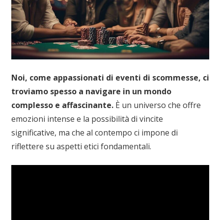
Noi, come appassionati di eventi di scommesse, ci
troviamo spesso a navigare in un mondo
complesso e affascinante.
È un universo che offre
emozioni intense e la possibilità di vincite
significative, ma che al contempo ci impone di
riflettere su aspetti etici fondamentali.