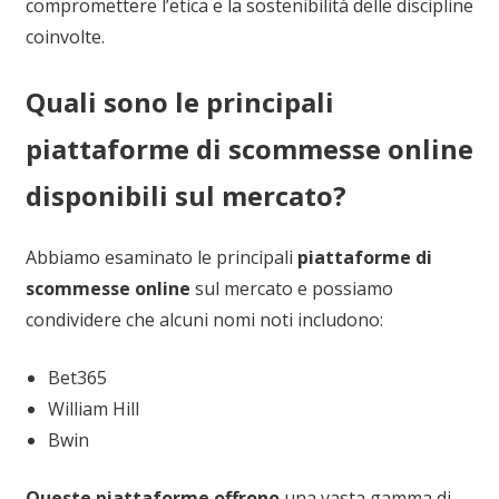
compromettere l’etica e la sostenibilità delle discipline
coinvolte.
Quali sono le principali
piattaforme di scommesse online
disponibili sul mercato?
Abbiamo esaminato le principali
piattaforme di
scommesse online
sul mercato e possiamo
condividere che alcuni nomi noti includono:
Bet365
William Hill
Bwin
Queste piattaforme offrono
una vasta gamma di