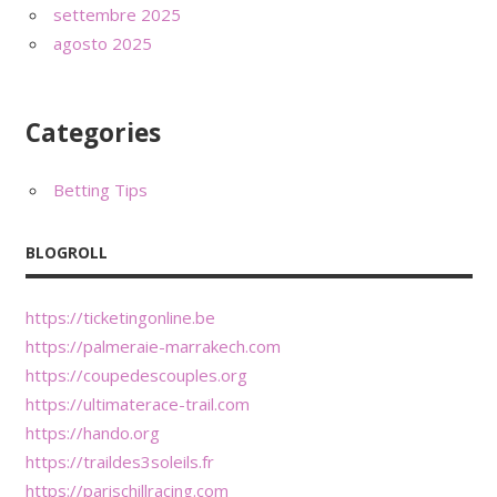
settembre 2025
agosto 2025
Categories
Betting Tips
BLOGROLL
https://ticketingonline.be
https://palmeraie-marrakech.com
https://coupedescouples.org
https://ultimaterace-trail.com
https://hando.org
https://traildes3soleils.fr
https://parischillracing.com