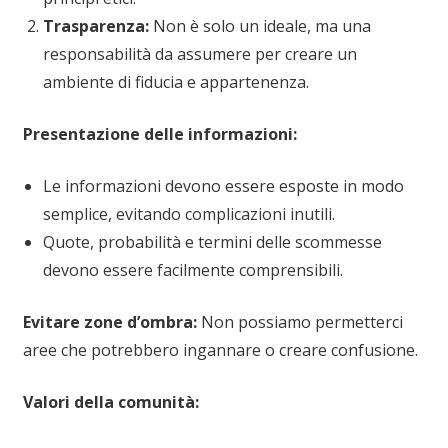
Trasparenza:
Non è solo un ideale, ma una
responsabilità da assumere per creare un
ambiente di fiducia e appartenenza.
Presentazione delle informazioni:
Le informazioni devono essere esposte in modo
semplice, evitando complicazioni inutili.
Quote, probabilità e termini delle scommesse
devono essere facilmente comprensibili.
Evitare zone d’ombra:
Non possiamo permetterci
aree che potrebbero ingannare o creare confusione.
Valori della comunità: