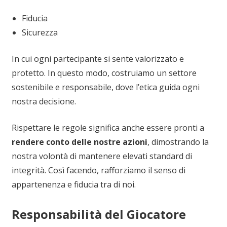
Fiducia
Sicurezza
In cui ogni partecipante si sente valorizzato e
protetto. In questo modo, costruiamo un settore
sostenibile e responsabile, dove l’etica guida ogni
nostra decisione.
Rispettare le regole significa anche essere pronti a
rendere conto delle nostre azioni
, dimostrando la
nostra volontà di mantenere elevati standard di
integrità. Così facendo, rafforziamo il senso di
appartenenza e fiducia tra di noi.
Responsabilità del Giocatore