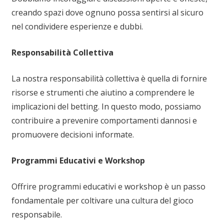
creando spazi dove ognuno possa sentirsi al sicuro
nel condividere esperienze e dubbi.
Responsabilità Collettiva
La nostra responsabilità collettiva è quella di fornire
risorse e strumenti che aiutino a comprendere le
implicazioni del betting. In questo modo, possiamo
contribuire a prevenire comportamenti dannosi e
promuovere decisioni informate.
Programmi Educativi e Workshop
Offrire programmi educativi e workshop è un passo
fondamentale per coltivare una cultura del gioco
responsabile.