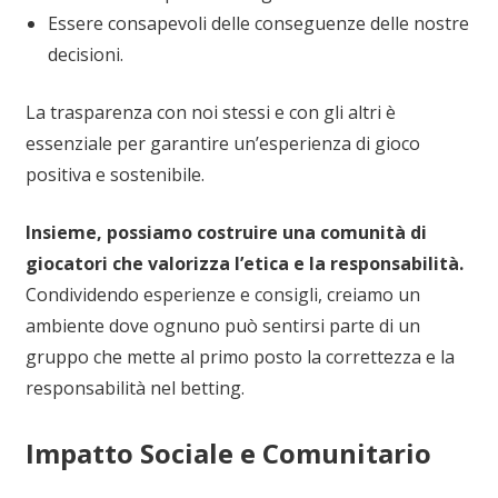
Essere consapevoli delle conseguenze delle nostre
decisioni.
La trasparenza con noi stessi e con gli altri è
essenziale per garantire un’esperienza di gioco
positiva e sostenibile.
Insieme, possiamo costruire una comunità di
giocatori che valorizza l’etica e la responsabilità.
Condividendo esperienze e consigli, creiamo un
ambiente dove ognuno può sentirsi parte di un
gruppo che mette al primo posto la correttezza e la
responsabilità nel betting.
Impatto Sociale e Comunitario