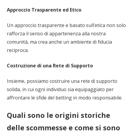
Approccio Trasparente ed Etico
Un approccio trasparente e basato sull’etica non solo
rafforza il senso di appartenenza alla nostra
comunità, ma crea anche un ambiente di fiducia
reciproca.
Costruzione di una Rete di Supporto
Insieme, possiamo costruire una rete di supporto
solida, in cui ogni individuo sia equipaggiato per
affrontare le sfide del betting in modo responsabile.
Quali sono le origini storiche
delle scommesse e come si sono