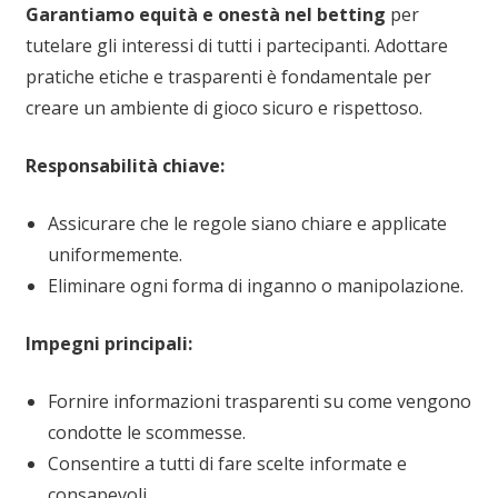
Garantiamo equità e onestà nel betting
per
tutelare gli interessi di tutti i partecipanti. Adottare
pratiche etiche e trasparenti è fondamentale per
creare un ambiente di gioco sicuro e rispettoso.
Responsabilità chiave:
Assicurare che le regole siano chiare e applicate
uniformemente.
Eliminare ogni forma di inganno o manipolazione.
Impegni principali:
Fornire informazioni trasparenti su come vengono
condotte le scommesse.
Consentire a tutti di fare scelte informate e
consapevoli.