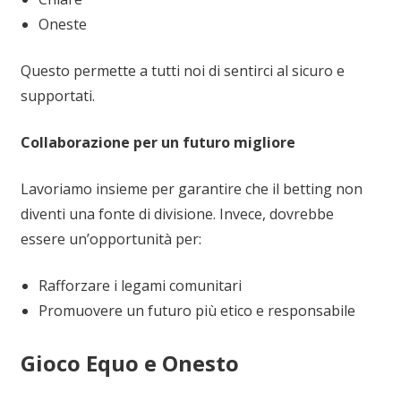
Oneste
Questo permette a tutti noi di sentirci al sicuro e
supportati.
Collaborazione per un futuro migliore
Lavoriamo insieme per garantire che il betting non
diventi una fonte di divisione. Invece, dovrebbe
essere un’opportunità per:
Rafforzare i legami comunitari
Promuovere un futuro più etico e responsabile
Gioco Equo e Onesto