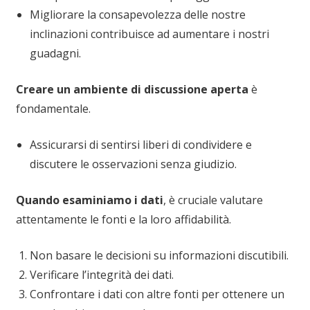
Migliorare la consapevolezza delle nostre
inclinazioni contribuisce ad aumentare i nostri
guadagni.
Creare un ambiente di discussione aperta
è
fondamentale.
Assicurarsi di sentirsi liberi di condividere e
discutere le osservazioni senza giudizio.
Quando esaminiamo i dati
, è cruciale valutare
attentamente le fonti e la loro affidabilità.
Non basare le decisioni su informazioni discutibili.
Verificare l’integrità dei dati.
Confrontare i dati con altre fonti per ottenere un