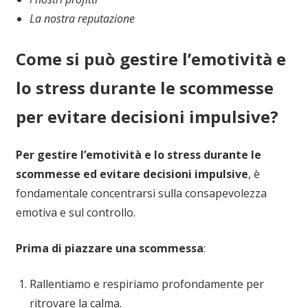
La nostra reputazione
Come si può gestire l’emotività e
lo stress durante le scommesse
per evitare decisioni impulsive?
Per gestire l’emotività e lo stress durante le
scommesse ed evitare decisioni impulsive
, è
fondamentale concentrarsi sulla consapevolezza
emotiva e sul controllo.
Prima di piazzare una scommessa
:
Rallentiamo e respiriamo profondamente per
ritrovare la calma.