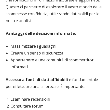
Questo ci permette di esplorare il vasto mondo delle
scommesse con fiducia, utilizzando dati solidi per le
nostre analisi.
Vantaggi delle decisioni informate:
Massimizzare i guadagni
Creare un senso di sicurezza
Appartenere a una comunità di scommettitori
informati
Accesso a fonti di dati affidabili
è fondamentale
per effettuare analisi precise. È importante:
Esaminare recensioni
Consultare forum