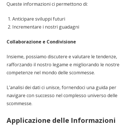
Queste informazioni ci permettono di:
Anticipare sviluppi futuri
Incrementare i nostri guadagni
Collaborazione e Condivisione
Insieme, possiamo discutere e valutare le tendenze,
rafforzando il nostro legame e migliorando le nostre
competenze nel mondo delle scommesse.
L’analisi dei dati ci unisce, fornendoci una guida per
navigare con successo nel complesso universo delle
scommesse.
Applicazione delle Informazioni