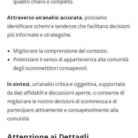
quadro chiaro e completo.
Attraverso un’analisi accurata
, possiamo
identificare schemi e tendenze che facilitano decisioni
più informate e strategiche.
Migliorare la comprensione del contesto.
Potenziare il senso di appartenenza alla comunità
degli scommettitori consapevoli.
In sintesi
, un’analisi critica e oggettiva, supportata
da dati affidabili e discussioni aperte, ci consente di
migliorare le nostre decisioni di scommessa e di
partecipare attivamente e consapevolmente alla
comunità.
Attenzione ai Dettagli