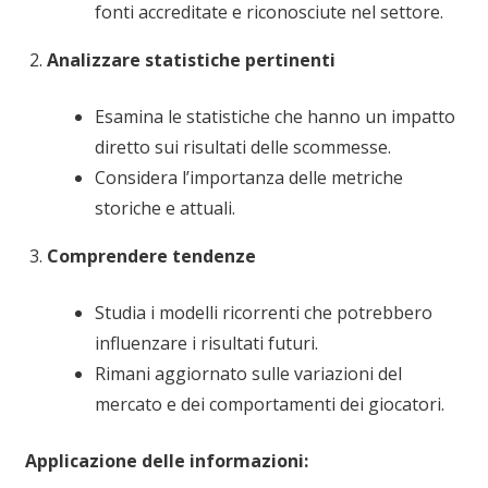
fonti accreditate e riconosciute nel settore.
Analizzare statistiche pertinenti
Esamina le statistiche che hanno un impatto
diretto sui risultati delle scommesse.
Considera l’importanza delle metriche
storiche e attuali.
Comprendere tendenze
Studia i modelli ricorrenti che potrebbero
influenzare i risultati futuri.
Rimani aggiornato sulle variazioni del
mercato e dei comportamenti dei giocatori.
Applicazione delle informazioni: