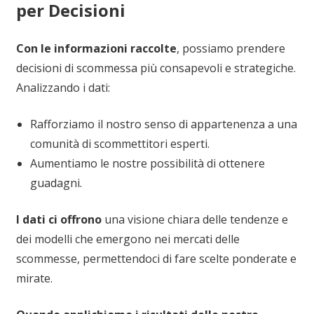
per Decisioni
Con le informazioni raccolte
, possiamo prendere
decisioni di scommessa più consapevoli e strategiche.
Analizzando i dati:
Rafforziamo il nostro senso di appartenenza a una
comunità di scommettitori esperti.
Aumentiamo le nostre possibilità di ottenere
guadagni.
I dati ci offrono
una visione chiara delle tendenze e
dei modelli che emergono nei mercati delle
scommesse, permettendoci di fare scelte ponderate e
mirate.