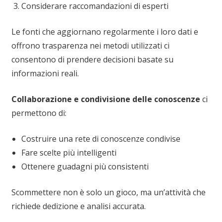
Considerare raccomandazioni di esperti
Le fonti che aggiornano regolarmente i loro dati e
offrono trasparenza nei metodi utilizzati ci
consentono di prendere decisioni basate su
informazioni reali.
Collaborazione e condivisione delle conoscenze
ci
permettono di:
Costruire una rete di conoscenze condivise
Fare scelte più intelligenti
Ottenere guadagni più consistenti
Scommettere non è solo un gioco, ma un’attività che
richiede dedizione e analisi accurata.