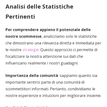
Analisi delle Statistiche
Pertinenti
Per comprendere appieno il potenziale delle
nostre scommesse
, analizziamo solo le statistiche
che dimostrano una rilevanza diretta e immediata per
le nostre
strategie
. Questo approccio ci permette di
focalizzare la nostra attenzione sui dati che
influenzano realmente i nostri guadagni.
Importanza della comunità
: sappiamo quanto sia
importante sentirsi parte di una comunità di
scommettitori informati. Pertanto, condividiamo le
nostre esperienze e intuizioni per migliorare insieme.