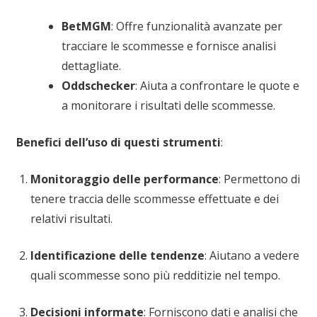
BetMGM
: Offre funzionalità avanzate per
tracciare le scommesse e fornisce analisi
dettagliate.
Oddschecker
: Aiuta a confrontare le quote e
a monitorare i risultati delle scommesse.
Benefici dell’uso di questi strumenti
:
Monitoraggio delle performance
: Permettono di
tenere traccia delle scommesse effettuate e dei
relativi risultati.
Identificazione delle tendenze
: Aiutano a vedere
quali scommesse sono più redditizie nel tempo.
Decisioni informate
: Forniscono dati e analisi che