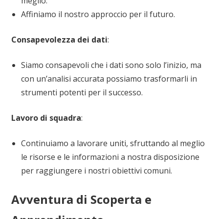
meglio.
Affiniamo il nostro approccio per il futuro.
Consapevolezza dei dati
:
Siamo consapevoli che i dati sono solo l’inizio, ma
con un’analisi accurata possiamo trasformarli in
strumenti potenti per il successo.
Lavoro di squadra
:
Continuiamo a lavorare uniti, sfruttando al meglio
le risorse e le informazioni a nostra disposizione
per raggiungere i nostri obiettivi comuni.
Avventura di Scoperta e