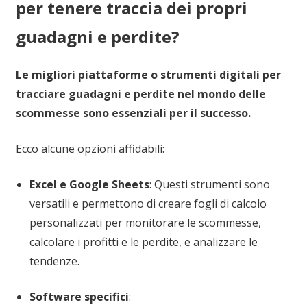
per tenere traccia dei propri
guadagni e perdite?
Le migliori piattaforme o strumenti digitali per
tracciare guadagni e perdite nel mondo delle
scommesse sono essenziali per il successo.
Ecco alcune opzioni affidabili:
Excel e Google Sheets
: Questi strumenti sono
versatili e permettono di creare fogli di calcolo
personalizzati per monitorare le scommesse,
calcolare i profitti e le perdite, e analizzare le
tendenze.
Software specifici
: