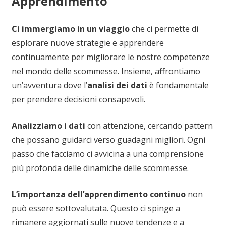
Apprendimento
Ci immergiamo in un viaggio
che ci permette di
esplorare nuove strategie e apprendere
continuamente per migliorare le nostre competenze
nel mondo delle scommesse. Insieme, affrontiamo
un’avventura dove l’
analisi dei dati
è fondamentale
per prendere decisioni consapevoli.
Analizziamo i dati
con attenzione, cercando pattern
che possano guidarci verso guadagni migliori. Ogni
passo che facciamo ci avvicina a una comprensione
più profonda delle dinamiche delle scommesse.
L’importanza dell’apprendimento continuo
non
può essere sottovalutata. Questo ci spinge a
rimanere aggiornati sulle nuove tendenze e a